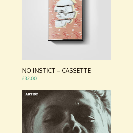
ADD TO
CART
NO INSTICT – CASSETTE
£
32.00
ADD TO