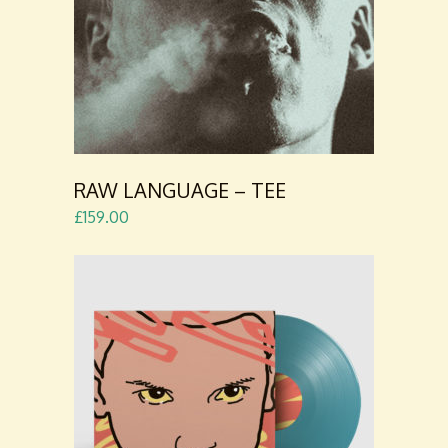
CART
RAW LANGUAGE – TEE
£
159.00
ADD TO
CART