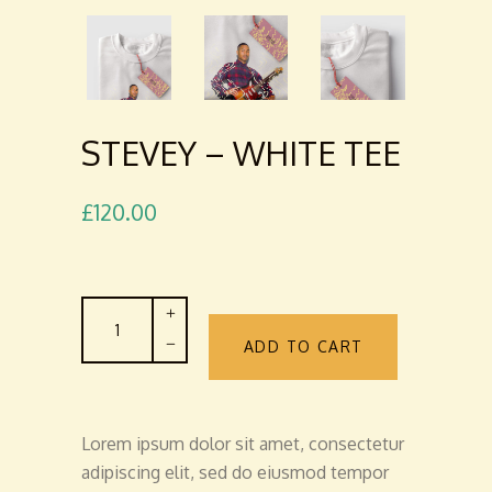
STEVEY – WHITE TEE
£
120.00
Stevey
-
ADD TO CART
White
Tee
quantity
Lorem ipsum dolor sit amet, consectetur
adipiscing elit, sed do eiusmod tempor