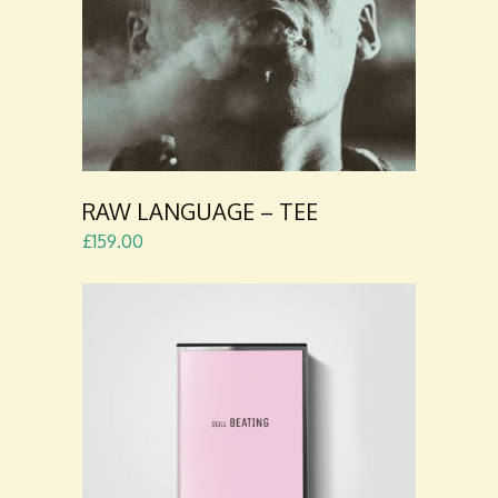
CART
RAW LANGUAGE – TEE
£
159.00
ADD TO
CART