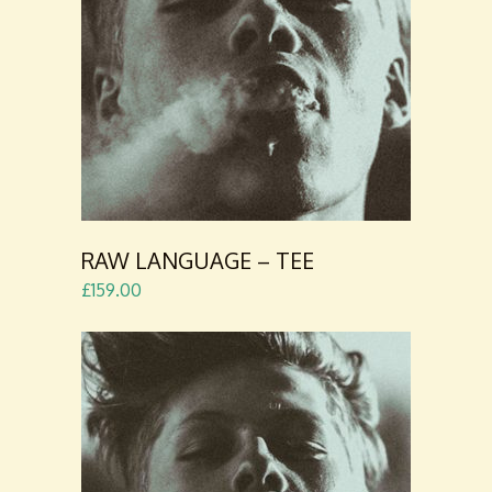
ADD TO
CART
RAW LANGUAGE – TEE
£
159.00
ADD TO