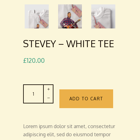
STEVEY – WHITE TEE
£
120.00
Stevey
-
ADD TO CART
White
Tee
quantity
Lorem ipsum dolor sit amet, consectetur
adipiscing elit, sed do eiusmod tempor